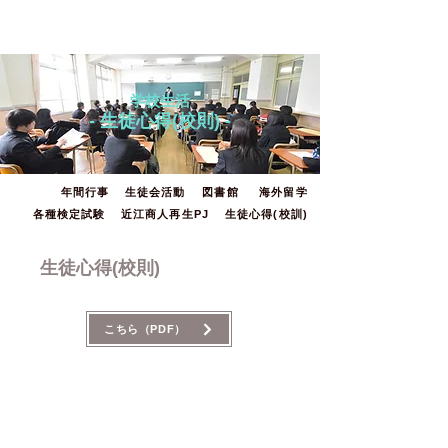
滋賀県立八幡商業高等学校
学校生活
- 生徒心得(
校則) -
年間行事
生徒会活動
図書館
海外留学
各種検定試験
近江商人再生PJ
生徒心得(校訓)
生徒心得(校則)
こちら（PDF）